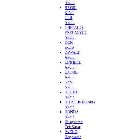
Akció
BROIL
KING
Grill
Akció
CHICAGO
PNEUMATIC
Akció
DCK
akció
DeWALT
Akció
EINHELL
Akció
EXTOL
Akció
GYS
Akció
HECHT
Akció
HITACHI(Hikoki)
Akció
HONDA
Akció
Husqvarna
Építőipar
IWELD
Hegesztés