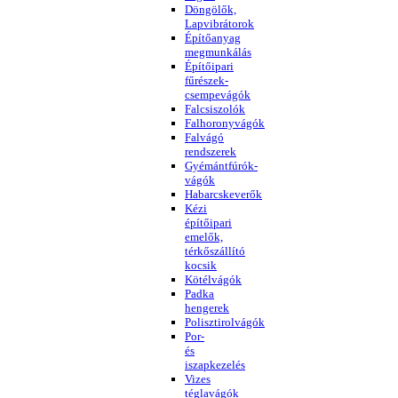
Döngölők,
Lapvibrátorok
Építőanyag
megmunkálás
Építőipari
fűrészek-
csempevágók
Falcsiszolók
Falhoronyvágók
Falvágó
rendszerek
Gyémántfúrók-
vágók
Habarcskeverők
Kézi
építőipari
emelők,
térkőszállító
kocsik
Kötélvágók
Padka
hengerek
Polisztirolvágók
Por-
és
iszapkezelés
Vizes
téglavágók