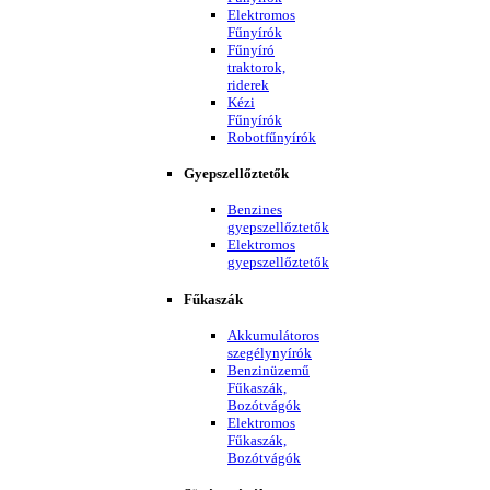
Elektromos
Fűnyírók
Fűnyíró
traktorok,
riderek
Kézi
Fűnyírók
Robotfűnyírók
Gyepszellőztetők
Benzines
gyepszellőztetők
Elektromos
gyepszellőztetők
Fűkaszák
Akkumulátoros
szegélynyírók
Benzinüzemű
Fűkaszák,
Bozótvágók
Elektromos
Fűkaszák,
Bozótvágók