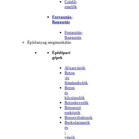
Csörlő-
emelők
Forrasztás-
Ragasztás
Forrasztás-
Ragasztás
Építőanyag megmunkálás
Építőipari
gépek
Aljzatvágók
Beton
-és
fémdarabolók
Beton
és
kőcsiszolók
Betonkeverők
Betonozó
eszközök
Betonvibrátorok
Burkolatmarók
és
-
vágók