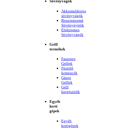
Sövényvágók
Akkumulátoros
sövényvágók
Benzinüzemű
Sövénynyírók
Elektromos
Sövényvágók
Grill
termékek
Faszenes
Grillek
Füstölő
kemencék
Gázos
Grillek
Grill
kiegészítők
Egyéb
kerti
gépek
Egyéb
kertigépek