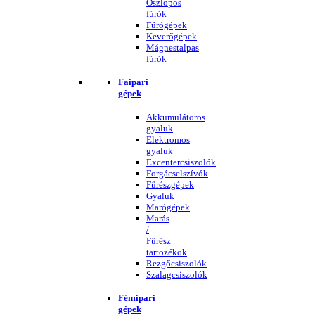
Oszlopos
fúrók
Fúrógépek
Keverőgépek
Mágnestalpas
fúrók
Faipari
gépek
Akkumulátoros
gyaluk
Elektromos
gyaluk
Excentercsiszolók
Forgácselszívók
Fűrészgépek
Gyaluk
Marógépek
Marás
/
Fűrész
tartozékok
Rezgőcsiszolók
Szalagcsiszolók
Fémipari
gépek