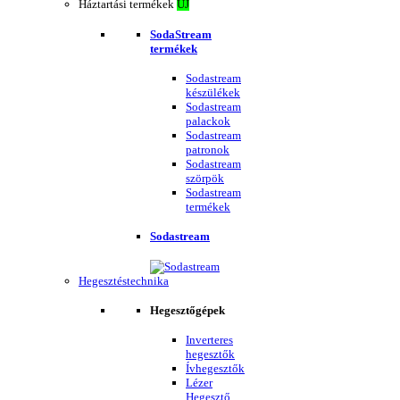
Háztartási termékek
ÚJ
SodaStream
termékek
Sodastream
készülékek
Sodastream
palackok
Sodastream
patronok
Sodastream
szörpök
Sodastream
termékek
Sodastream
Hegesztéstechnika
Hegesztőgépek
Inverteres
hegesztők
Ívhegesztők
Lézer
Hegesztő