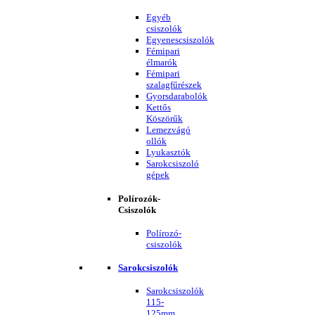
Egyéb
csiszolók
Egyenescsiszolók
Fémipari
élmarók
Fémipari
szalagfűrészek
Gyorsdarabolók
Kettős
Köszörűk
Lemezvágó
ollók
Lyukasztók
Sarokcsiszoló
gépek
Polírozók-
Csiszolók
Polírozó-
csiszolók
Sarokcsiszolók
Sarokcsiszolók
115-
125mm