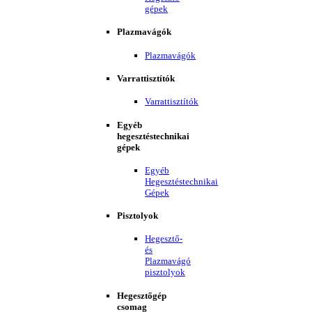
gépek
Plazmavágók
Plazmavágók
Varrattisztítók
Varrattisztítók
Egyéb
hegesztéstechnikai
gépek
Egyéb
Hegesztéstechnikai
Gépek
Pisztolyok
Hegesztő-
és
Plazmavágó
pisztolyok
Hegesztőgép
csomag