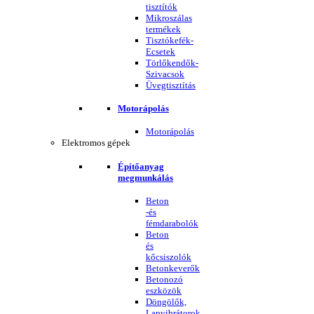
tisztítók
Mikroszálas
termékek
Tisztókefék-
Ecsetek
Törlőkendők-
Szivacsok
Üvegtisztítás
Motorápolás
Motorápolás
Elektromos gépek
Építőanyag
megmunkálás
Beton
-és
fémdarabolók
Beton
és
kőcsiszolók
Betonkeverők
Betonozó
eszközök
Döngölők,
Lapvibrátorok