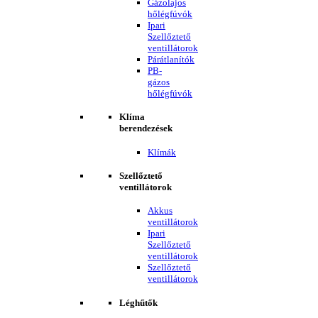
Gázolajos
hőlégfúvók
Ipari
Szellőztető
ventillátorok
Párátlanítók
PB-
gázos
hőlégfúvók
Klíma
berendezések
Klímák
Szellőztető
ventillátorok
Akkus
ventillátorok
Ipari
Szellőztető
ventillátorok
Szellőztető
ventillátorok
Léghűtők