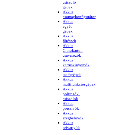
csiszoló
gépek
Akkus
csomagkonfigurátor
Akkus
egyéb
gépek
Akkus
fűrészek
Akkus
Gipszkarton
csavarozók
Akkus
kartuskinyomók
Akkus
marógépek
Akkus
multifunkciósgépek
Akkus
polírozók-
csiszolók
Akkus
porszívók
Akkus
szegbelövők
Akkus
szivattyúk