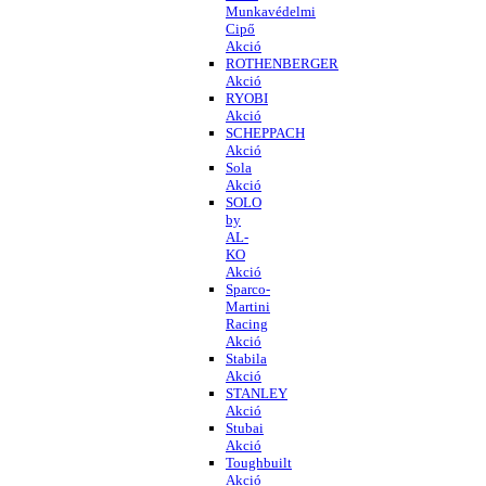
Munkavédelmi
Cipő
Akció
ROTHENBERGER
Akció
RYOBI
Akció
SCHEPPACH
Akció
Sola
Akció
SOLO
by
AL-
KO
Akció
Sparco-
Martini
Racing
Akció
Stabila
Akció
STANLEY
Akció
Stubai
Akció
Toughbuilt
Akció