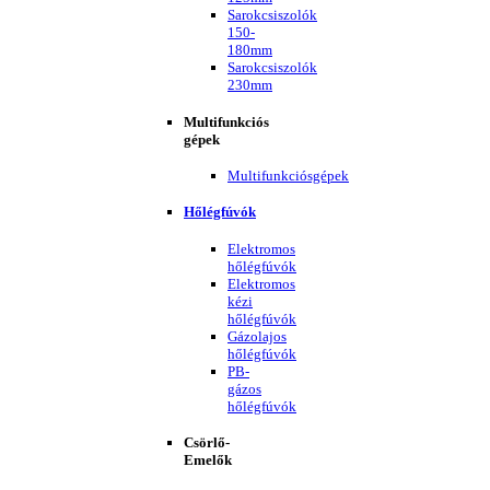
Sarokcsiszolók
150-
180mm
Sarokcsiszolók
230mm
Multifunkciós
gépek
Multifunkciósgépek
Hőlégfúvók
Elektromos
hőlégfúvók
Elektromos
kézi
hőlégfúvók
Gázolajos
hőlégfúvók
PB-
gázos
hőlégfúvók
Csörlő-
Emelők