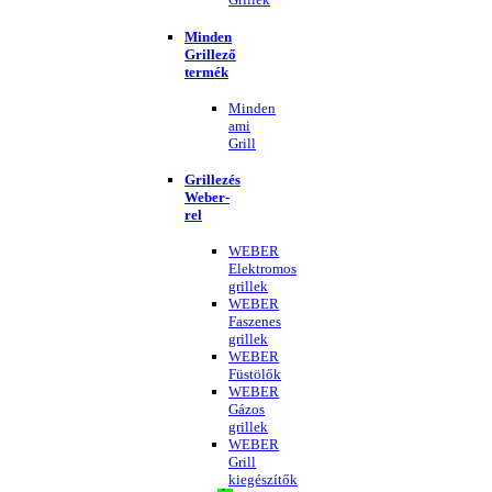
Minden
Grillező
termék
Minden
ami
Grill
Grillezés
Weber-
rel
WEBER
Elektromos
grillek
WEBER
Faszenes
grillek
WEBER
Füstölők
WEBER
Gázos
grillek
WEBER
Grill
kiegészítők