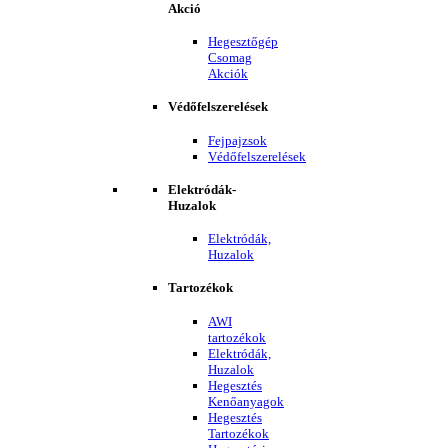
Akció
Hegesztőgép
Csomag
Akciók
Védőfelszerelések
Fejpajzsok
Védőfelszerelések
Elektródák-
Huzalok
Elektródák,
Huzalok
Tartozékok
AWI
tartozékok
Elektródák,
Huzalok
Hegesztés
Kenőanyagok
Hegesztés
Tartozékok