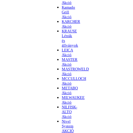
Akció
Kamado
Grill
Akció
KARCHER
Akció
KRAUSE
Létrák
és
állványok
LEICA
Akció
MASTER
Akció
MASTROWELD
Akció
MCCULLOCH
Akció
METABO
Akció
MILWAUKEE
Akció
NILFISK-
ALTO
Akció
Nivel
System
AKCIÓ