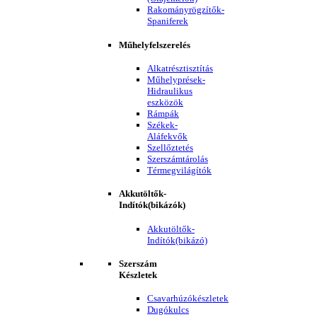
Rakományrögzítők-
Spaniferek
Műhelyfelszerelés
Alkatrésztisztítás
Műhelyprések-
Hidraulikus
eszközök
Rámpák
Székek-
Aláfekvők
Szellőztetés
Szerszámtárolás
Térmegvilágítók
Akkutöltők-
Indítók(bikázók)
Akkutöltők-
Indítók(bikázó)
Szerszám
Készletek
Csavarhúzókészletek
Dugókulcs