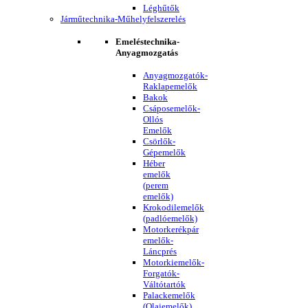
Léghűtők
Járműtechnika-Műhelyfelszerelés
Emeléstechnika-
Anyagmozgatás
Anyagmozgatók-
Raklapemelők
Bakok
Csáposemelők-
Ollós
Emelők
Csörlők-
Gépemelők
Héber
emelők
(perem
emelők)
Krokodilemelők
(padlóemelők)
Motorkerékpár
emelők-
Láncprés
Motorkiemelők-
Forgatók-
Váltótartók
Palackemelők
(Olajemelők)