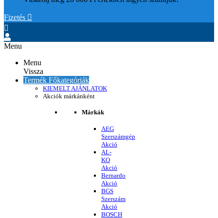
Fizetés


Menu
Menu
Vissza
Termék Főkategóriák
KIEMELT AJÁNLATOK
Akciók márkánként
Márkák
AEG
Szerszámgép
Akció
AL-
KO
Akció
Bernardo
Akció
BGS
Szerszám
Akció
BOSCH