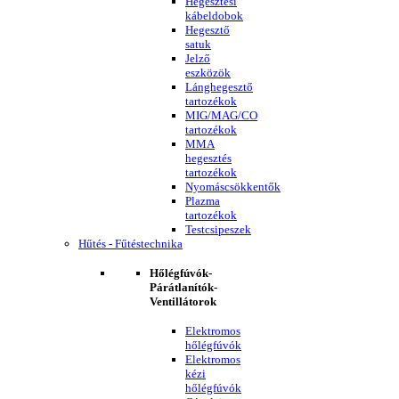
Hegesztési
kábeldobok
Hegesztő
satuk
Jelző
eszközök
Lánghegesztő
tartozékok
MIG/MAG/CO
tartozékok
MMA
hegesztés
tartozékok
Nyomáscsökkentők
Plazma
tartozékok
Testcsipeszek
Hűtés - Fűtéstechnika
Hőlégfúvók-
Párátlanítók-
Ventillátorok
Elektromos
hőlégfúvók
Elektromos
kézi
hőlégfúvók