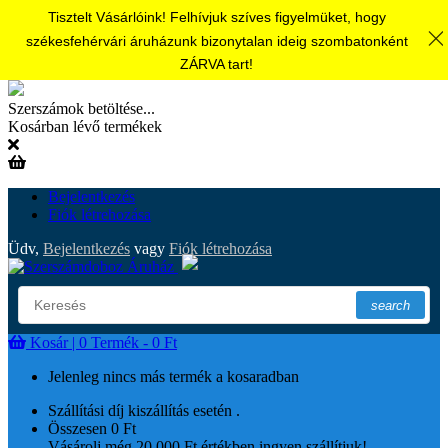
Tisztelt Vásárlóink! Felhívjuk szíves figyelmüket, hogy
székesfehérvári áruházunk bizonytalan ideig szombatonként
ZÁRVA tart!
Szerszámok betöltése...
Kosárban lévő termékek
Bejelentkezés
Fiók létrehozása
Üdv,
Bejelentkezés
vagy
Fiók létrehozása
search
Kosár |
0
Termék - 0 Ft
Jelenleg nincs más termék a kosaradban
Szállítási díj kiszállítás esetén
.
Összesen
0 Ft
Vásárolj még 20 000 Ft értékben ingyen szállítjuk!