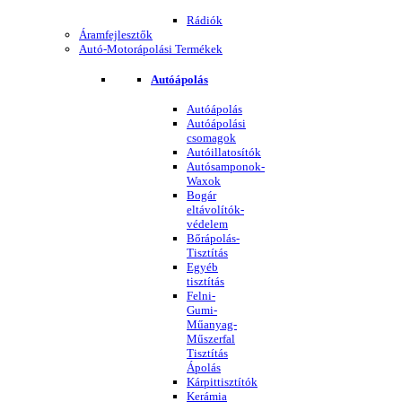
Rádiók
Áramfejlesztők
Autó-Motorápolási Termékek
Autóápolás
Autóápolás
Autóápolási
csomagok
Autóillatosítók
Autósamponok-
Waxok
Bogár
eltávolítók-
védelem
Bőrápolás-
Tisztítás
Egyéb
tisztítás
Felni-
Gumi-
Műanyag-
Műszerfal
Tisztítás
Ápolás
Kárpittisztítók
Kerámia