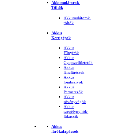
Akkumulátorok-
Töltők
Akkumulátorok-
töltők
Akkus
Kertigépek
Akkus
Fűnyírók
Akkus
Gyepszellőztetők
Akkus
láncfűrészek
Akkus
lombszívók
Akkus
Permetezők
Akkus
sövényvágók
Akkus
szegélynyírók-
fűkaszák
Akkus
fúrókalapácsok