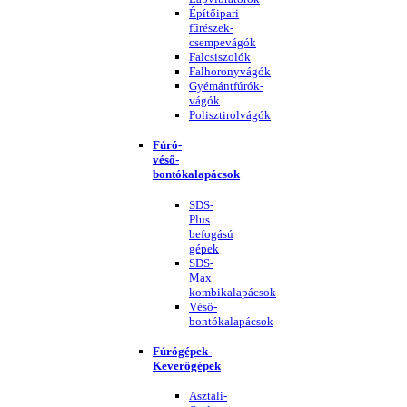
Építőipari
fűrészek-
csempevágók
Falcsiszolók
Falhoronyvágók
Gyémántfúrók-
vágók
Polisztirolvágók
Fúró-
véső-
bontókalapácsok
SDS-
Plus
befogású
gépek
SDS-
Max
kombikalapácsok
Véső-
bontókalapácsok
Fúrógépek-
Keverőgépek
Asztali-