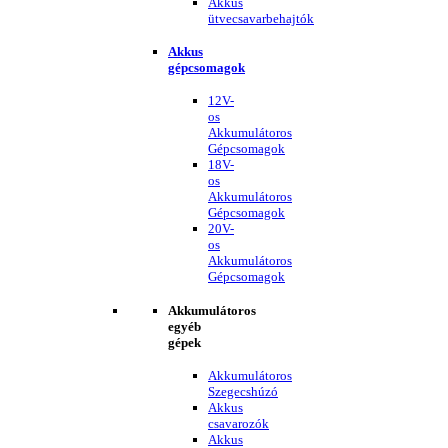
Akkus
ütvecsavarbehajtók
Akkus
gépcsomagok
12V-
os
Akkumulátoros
Gépcsomagok
18V-
os
Akkumulátoros
Gépcsomagok
20V-
os
Akkumulátoros
Gépcsomagok
Akkumulátoros
egyéb
gépek
Akkumulátoros
Szegecshúzó
Akkus
csavarozók
Akkus