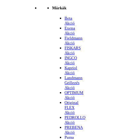
Márkák
Beta
Akció
Exena
Akció
Fieldmann
Akció
FISKARS
Akció
INGCO
Akció
Kapriol
Akció
Landmann
Grillezés
Akció
OPTIMUM
Akció
Original
FLEX
Akció
PEDROLLO
Akció
PREBENA
Akció
Puma