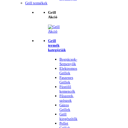
Grill termékek
Grill
Akció
Grill
termék
kategóriák
Bográcsok-
Serpenyők
Elektromos
Grillek
Faszenes
Grillek
Füstölő
kemencék
Fűszerek,
szószok
Gázos
Grillek
Grill
kiegészítők
Pellet
Grillek