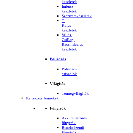
készletek
Imbusz
készletek
Szerszámkészletek
T-
Kulcs
készletek
Villás-
Csillag-
Racsniskulcs
készletek
Polírozás
Polírozó-
csiszolók
Világítás
Térmegvilágítók
Kertészeti Termékek
Fűnyírók
Akkumulátoros
fűnyírók
Benzinüzemű
Fűnyírók