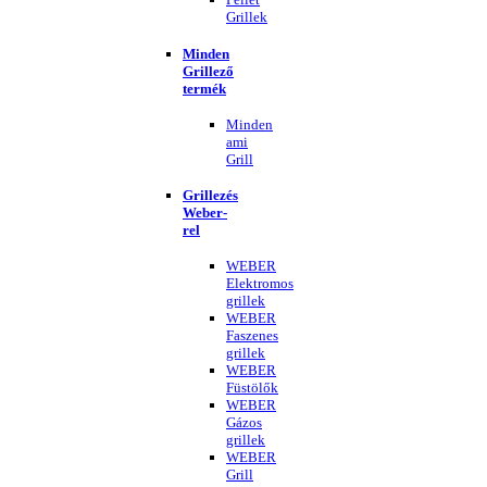
Grillek
Minden
Grillező
termék
Minden
ami
Grill
Grillezés
Weber-
rel
WEBER
Elektromos
grillek
WEBER
Faszenes
grillek
WEBER
Füstölők
WEBER
Gázos
grillek
WEBER
Grill