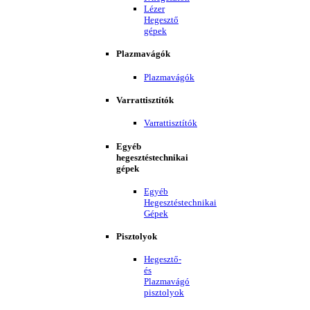
Lézer
Hegesztő
gépek
Plazmavágók
Plazmavágók
Varrattisztítók
Varrattisztítók
Egyéb
hegesztéstechnikai
gépek
Egyéb
Hegesztéstechnikai
Gépek
Pisztolyok
Hegesztő-
és
Plazmavágó
pisztolyok