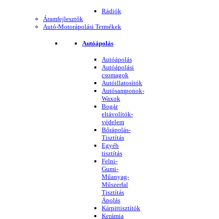
Rádiók
Áramfejlesztők
Autó-Motorápolási Termékek
Autóápolás
Autóápolás
Autóápolási
csomagok
Autóillatosítók
Autósamponok-
Waxok
Bogár
eltávolítók-
védelem
Bőrápolás-
Tisztítás
Egyéb
tisztítás
Felni-
Gumi-
Műanyag-
Műszerfal
Tisztítás
Ápolás
Kárpittisztítók
Kerámia