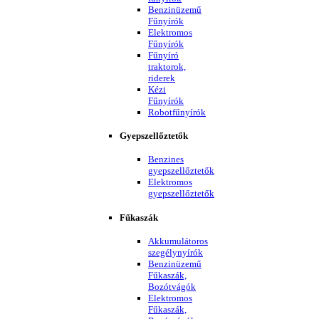
Benzinüzemű
Fűnyírók
Elektromos
Fűnyírók
Fűnyíró
traktorok,
riderek
Kézi
Fűnyírók
Robotfűnyírók
Gyepszellőztetők
Benzines
gyepszellőztetők
Elektromos
gyepszellőztetők
Fűkaszák
Akkumulátoros
szegélynyírók
Benzinüzemű
Fűkaszák,
Bozótvágók
Elektromos
Fűkaszák,