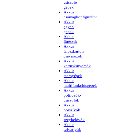
csiszoló
gépek
Akkus
csomagkonfigurátor
Akkus
egyéb
gépek
Akkus
fűrészek
Akkus
Gipszkarton
csavarozók
Akkus
kartuskinyomók
Akkus
marógépek
Akkus
multifunkciósgépek
Akkus
polírozók-
csiszolók
Akkus
porszívók
Akkus
szegbelövők
Akkus
szivattyúk