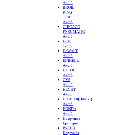
Akció
BROIL
KING
Grill
Akció
CHICAGO
PNEUMATIC
Akció
DCK
akció
DeWALT
Akció
EINHELL
Akció
EXTOL
Akció
GYS
Akció
HECHT
Akció
HITACHI(Hikoki)
Akció
HONDA
Akció
Husqvarna
Építőipar
IWELD
Hegesztés