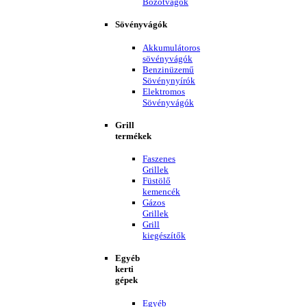
Bozótvágók
Sövényvágók
Akkumulátoros
sövényvágók
Benzinüzemű
Sövénynyírók
Elektromos
Sövényvágók
Grill
termékek
Faszenes
Grillek
Füstölő
kemencék
Gázos
Grillek
Grill
kiegészítők
Egyéb
kerti
gépek
Egyéb