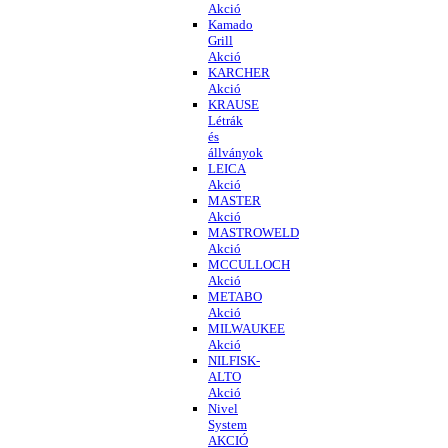
Akció
Kamado
Grill
Akció
KARCHER
Akció
KRAUSE
Létrák
és
állványok
LEICA
Akció
MASTER
Akció
MASTROWELD
Akció
MCCULLOCH
Akció
METABO
Akció
MILWAUKEE
Akció
NILFISK-
ALTO
Akció
Nivel
System
AKCIÓ