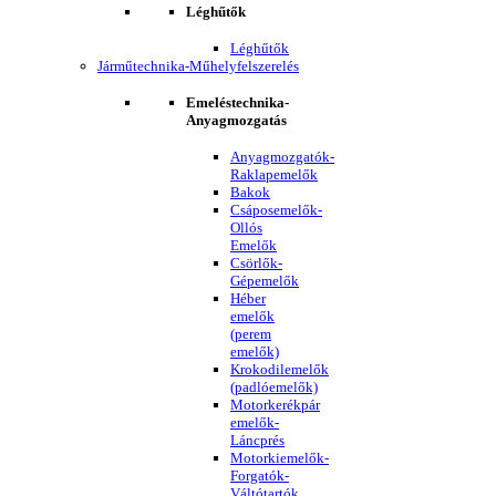
Léghűtők
Léghűtők
Járműtechnika-Műhelyfelszerelés
Emeléstechnika-
Anyagmozgatás
Anyagmozgatók-
Raklapemelők
Bakok
Csáposemelők-
Ollós
Emelők
Csörlők-
Gépemelők
Héber
emelők
(perem
emelők)
Krokodilemelők
(padlóemelők)
Motorkerékpár
emelők-
Láncprés
Motorkiemelők-
Forgatók-
Váltótartók