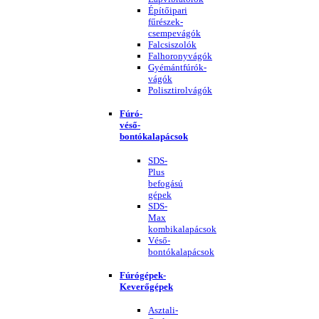
Építőipari
fűrészek-
csempevágók
Falcsiszolók
Falhoronyvágók
Gyémántfúrók-
vágók
Polisztirolvágók
Fúró-
véső-
bontókalapácsok
SDS-
Plus
befogású
gépek
SDS-
Max
kombikalapácsok
Véső-
bontókalapácsok
Fúrógépek-
Keverőgépek
Asztali-