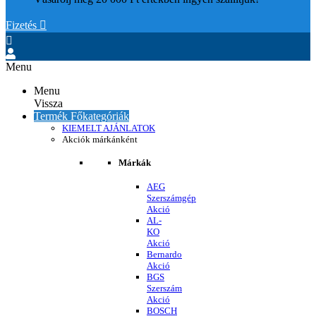
Fizetés


Menu
Menu
Vissza
Termék Főkategóriák
KIEMELT AJÁNLATOK
Akciók márkánként
Márkák
AEG
Szerszámgép
Akció
AL-
KO
Akció
Bernardo
Akció
BGS
Szerszám
Akció
BOSCH