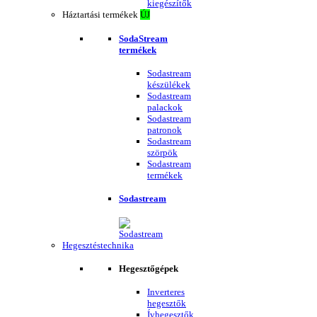
kiegészítők
Háztartási termékek
ÚJ
SodaStream
termékek
Sodastream
készülékek
Sodastream
palackok
Sodastream
patronok
Sodastream
szörpök
Sodastream
termékek
Sodastream
Hegesztéstechnika
Hegesztőgépek
Inverteres
hegesztők
Ívhegesztők