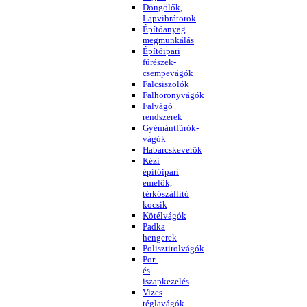
Döngölők,
Lapvibrátorok
Építőanyag
megmunkálás
Építőipari
fűrészek-
csempevágók
Falcsiszolók
Falhoronyvágók
Falvágó
rendszerek
Gyémántfúrók-
vágók
Habarcskeverők
Kézi
építőipari
emelők,
térkőszállító
kocsik
Kötélvágók
Padka
hengerek
Polisztirolvágók
Por-
és
iszapkezelés
Vizes
téglavágók