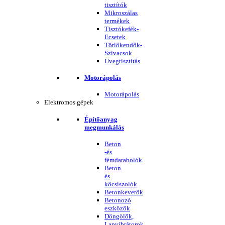
tisztítók
Mikroszálas
termékek
Tisztókefék-
Ecsetek
Törlőkendők-
Szivacsok
Üvegtisztítás
Motorápolás
Motorápolás
Elektromos gépek
Építőanyag
megmunkálás
Beton
-és
fémdarabolók
Beton
és
kőcsiszolók
Betonkeverők
Betonozó
eszközök
Döngölők,
Lapvibrátorok