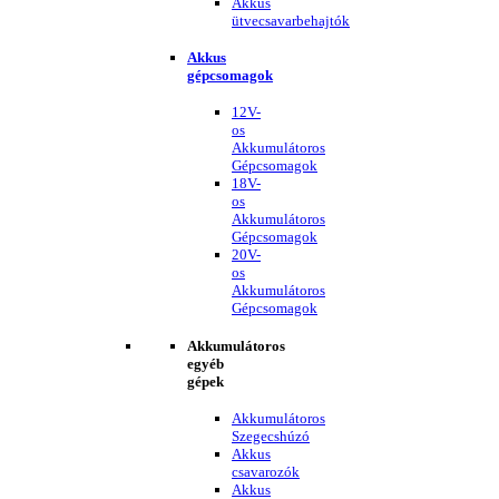
Akkus
ütvecsavarbehajtók
Akkus
gépcsomagok
12V-
os
Akkumulátoros
Gépcsomagok
18V-
os
Akkumulátoros
Gépcsomagok
20V-
os
Akkumulátoros
Gépcsomagok
Akkumulátoros
egyéb
gépek
Akkumulátoros
Szegecshúzó
Akkus
csavarozók
Akkus