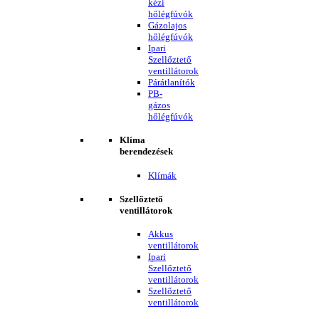
kézi
hőlégfúvók
Gázolajos
hőlégfúvók
Ipari
Szellőztető
ventillátorok
Párátlanítók
PB-
gázos
hőlégfúvók
Klíma
berendezések
Klímák
Szellőztető
ventillátorok
Akkus
ventillátorok
Ipari
Szellőztető
ventillátorok
Szellőztető
ventillátorok