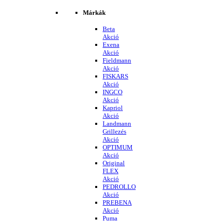
Márkák
Beta
Akció
Exena
Akció
Fieldmann
Akció
FISKARS
Akció
INGCO
Akció
Kapriol
Akció
Landmann
Grillezés
Akció
OPTIMUM
Akció
Original
FLEX
Akció
PEDROLLO
Akció
PREBENA
Akció
Puma