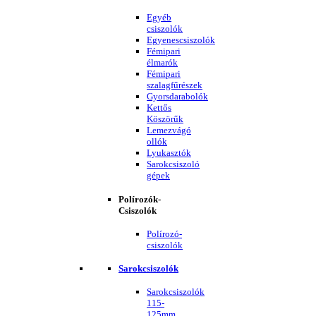
Egyéb
csiszolók
Egyenescsiszolók
Fémipari
élmarók
Fémipari
szalagfűrészek
Gyorsdarabolók
Kettős
Köszörűk
Lemezvágó
ollók
Lyukasztók
Sarokcsiszoló
gépek
Polírozók-
Csiszolók
Polírozó-
csiszolók
Sarokcsiszolók
Sarokcsiszolók
115-
125mm