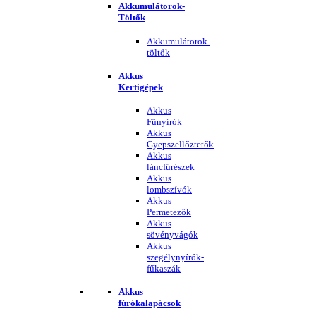
Akkumulátorok-
Töltők
Akkumulátorok-
töltők
Akkus
Kertigépek
Akkus
Fűnyírók
Akkus
Gyepszellőztetők
Akkus
láncfűrészek
Akkus
lombszívók
Akkus
Permetezők
Akkus
sövényvágók
Akkus
szegélynyírók-
fűkaszák
Akkus
fúrókalapácsok