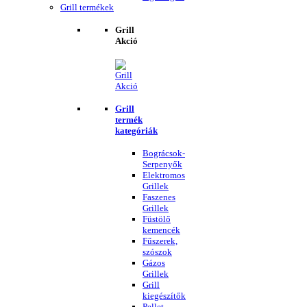
Grill termékek
Grill
Akció
Grill
termék
kategóriák
Bográcsok-
Serpenyők
Elektromos
Grillek
Faszenes
Grillek
Füstölő
kemencék
Fűszerek,
szószok
Gázos
Grillek
Grill
kiegészítők
Pellet