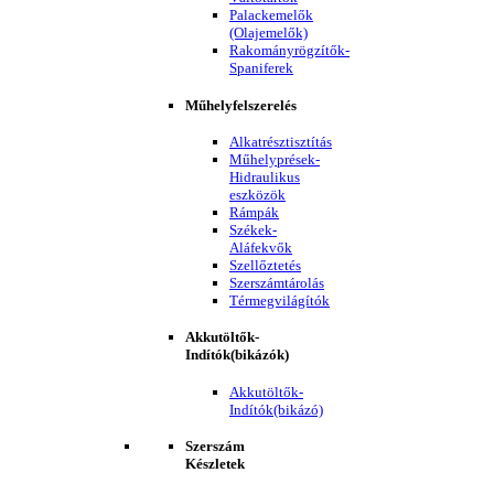
Palackemelők
(Olajemelők)
Rakományrögzítők-
Spaniferek
Műhelyfelszerelés
Alkatrésztisztítás
Műhelyprések-
Hidraulikus
eszközök
Rámpák
Székek-
Aláfekvők
Szellőztetés
Szerszámtárolás
Térmegvilágítók
Akkutöltők-
Indítók(bikázók)
Akkutöltők-
Indítók(bikázó)
Szerszám
Készletek