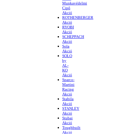
Munkavédelmi
Cipő
Akció
ROTHENBERGER
Akció
RYOBI
Akció
SCHEPPACH
Akció
Sola
Akció
SOLO
by
AL-
KO
Akció
Sparco-
Martini
Racing
Akció
Stabila
Akció
STANLEY
Akció
Stubai
Akció
Toughbuilt
Akció