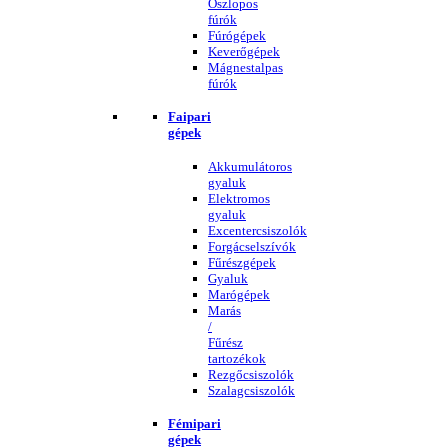
Oszlopos
fúrók
Fúrógépek
Keverőgépek
Mágnestalpas
fúrók
Faipari
gépek
Akkumulátoros
gyaluk
Elektromos
gyaluk
Excentercsiszolók
Forgácselszívók
Fűrészgépek
Gyaluk
Marógépek
Marás
/
Fűrész
tartozékok
Rezgőcsiszolók
Szalagcsiszolók
Fémipari
gépek