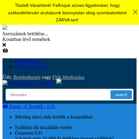
Tisztelt Vásárlóink! Felhívjuk szíves figyelmüket, hogy
székesfehérvári áruházunk bizonytalan ideig szombatonként
ZÁRVA tart!
Szerszámok betöltése...
Kosárban lévő termékek
Bejelentkezés
Fiók létrehozása
Üdv,
Bejelentkezés
vagy
Fiók létrehozása
search
Kosár |
0
Termék - 0 Ft
Jelenleg nincs más termék a kosaradban
Szállítási díj kiszállítás esetén
.
Összesen
0 Ft
Vásárolj még 20 000 Ft értékben ingyen szállítjuk!