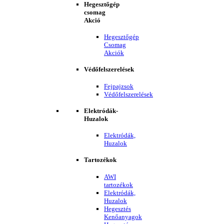
Hegesztőgép
csomag
Akció
Hegesztőgép
Csomag
Akciók
Védőfelszerelések
Fejpajzsok
Védőfelszerelések
Elektródák-
Huzalok
Elektródák,
Huzalok
Tartozékok
AWI
tartozékok
Elektródák,
Huzalok
Hegesztés
Kenőanyagok