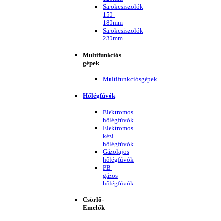
Sarokcsiszolók
150-
180mm
Sarokcsiszolók
230mm
Multifunkciós
gépek
Multifunkciósgépek
Hőlégfúvók
Elektromos
hőlégfúvók
Elektromos
kézi
hőlégfúvók
Gázolajos
hőlégfúvók
PB-
gázos
hőlégfúvók
Csörlő-
Emelők