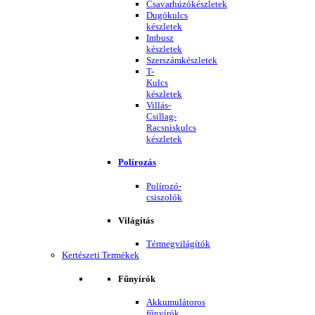
Csavarhúzókészletek
Dugókulcs
készletek
Imbusz
készletek
Szerszámkészletek
T-
Kulcs
készletek
Villás-
Csillag-
Racsniskulcs
készletek
Polírozás
Polírozó-
csiszolók
Világítás
Térmegvilágítók
Kertészeti Termékek
Fűnyírók
Akkumulátoros
fűnyírók