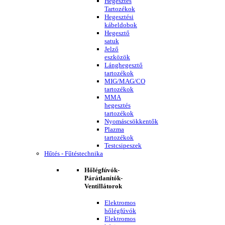
Hegesztés
Tartozékok
Hegesztési
kábeldobok
Hegesztő
satuk
Jelző
eszközök
Lánghegesztő
tartozékok
MIG/MAG/CO
tartozékok
MMA
hegesztés
tartozékok
Nyomáscsökkentők
Plazma
tartozékok
Testcsipeszek
Hűtés - Fűtéstechnika
Hőlégfúvók-
Párátlanítók-
Ventillátorok
Elektromos
hőlégfúvók
Elektromos