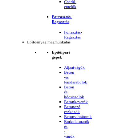
Csörlő-
emelők
Forrasztás-
Ragasztás
Forrasztás-
Ragasztás
Építőanyag megmunkálás
Építőipari
gépek
Aljzatvágók
Beton
-és
fémdarabolók
Beton
és
kőcsiszolók
Betonkeverők
Betonozó
eszközök
Betonvibrátorok
Burkolatmarók
és
-
vágók