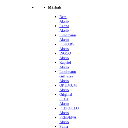
Márkák
Beta
Akció
Exena
Akció
Fieldmann
Akció
FISKARS
Akció
INGCO
Akció
Kapriol
Akció
Landmann
Grillezés
Akció
OPTIMUM
Akció
Original
FLEX
Akció
PEDROLLO
Akció
PREBENA
Akció
Puma