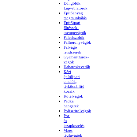
Döngölők,
Lapvibrátorok
Építőanyag
megmunkálás
Építőipari
fűrészek-
csempevágók
Falcsiszolók
Falhoronyvágók
Falvágó
rendszerek
Gyémántfúrók-
vágók
Habarcskeverők
Kézi
építőipari
emelők,
térkőszállító
kocsik
Kötélvágók
Padka
hengerek
Polisztirolvágók
Por-
és
iszapkezelés
Vizes
téglavágók