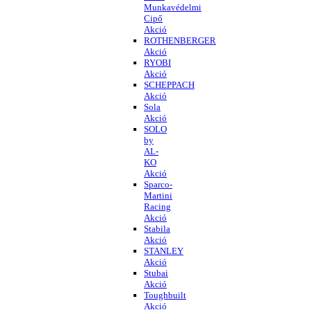
Munkavédelmi
Cipő
Akció
ROTHENBERGER
Akció
RYOBI
Akció
SCHEPPACH
Akció
Sola
Akció
SOLO
by
AL-
KO
Akció
Sparco-
Martini
Racing
Akció
Stabila
Akció
STANLEY
Akció
Stubai
Akció
Toughbuilt
Akció