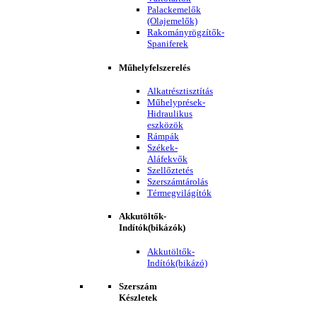
Palackemelők
(Olajemelők)
Rakományrögzítők-
Spaniferek
Műhelyfelszerelés
Alkatrésztisztítás
Műhelyprések-
Hidraulikus
eszközök
Rámpák
Székek-
Aláfekvők
Szellőztetés
Szerszámtárolás
Térmegvilágítók
Akkutöltők-
Indítók(bikázók)
Akkutöltők-
Indítók(bikázó)
Szerszám
Készletek