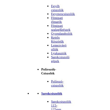
Egyéb
csiszolók
Egyenescsiszolók
Fémipari
élmarók
Fémipari
szalagfűrészek
Gyorsdarabolók
Kettős
Köszörűk
Lemezvágó
ollók
Lyukasztók
Sarokcsiszoló
gépek
Polírozók-
Csiszolók
Polírozó-
csiszolók
Sarokcsiszolók
Sarokcsiszolók
115-
125mm