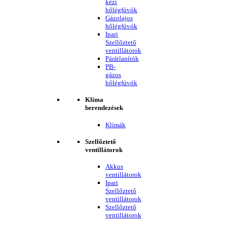
kézi
hőlégfúvók
Gázolajos
hőlégfúvók
Ipari
Szellőztető
ventillátorok
Párátlanítók
PB-
gázos
hőlégfúvók
Klíma
berendezések
Klímák
Szellőztető
ventillátorok
Akkus
ventillátorok
Ipari
Szellőztető
ventillátorok
Szellőztető
ventillátorok