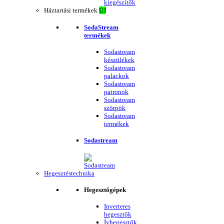
kiegészítők
Háztartási termékek
ÚJ
SodaStream
termékek
Sodastream
készülékek
Sodastream
palackok
Sodastream
patronok
Sodastream
szörpök
Sodastream
termékek
Sodastream
Hegesztéstechnika
Hegesztőgépek
Inverteres
hegesztők
Ívhegesztők