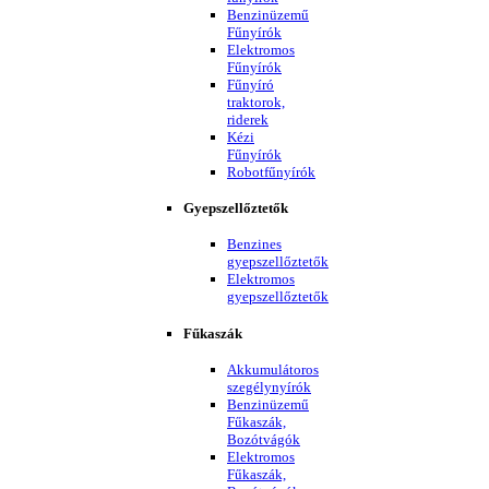
Benzinüzemű
Fűnyírók
Elektromos
Fűnyírók
Fűnyíró
traktorok,
riderek
Kézi
Fűnyírók
Robotfűnyírók
Gyepszellőztetők
Benzines
gyepszellőztetők
Elektromos
gyepszellőztetők
Fűkaszák
Akkumulátoros
szegélynyírók
Benzinüzemű
Fűkaszák,
Bozótvágók
Elektromos
Fűkaszák,