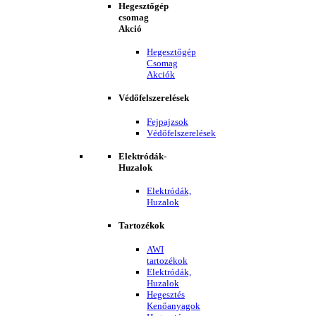
Hegesztőgép
csomag
Akció
Hegesztőgép
Csomag
Akciók
Védőfelszerelések
Fejpajzsok
Védőfelszerelések
Elektródák-
Huzalok
Elektródák,
Huzalok
Tartozékok
AWI
tartozékok
Elektródák,
Huzalok
Hegesztés
Kenőanyagok