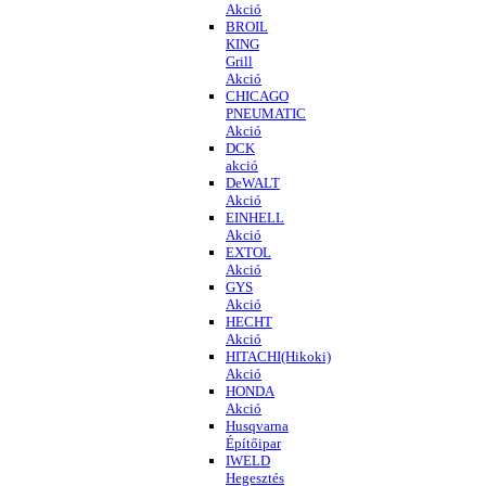
Akció
BROIL
KING
Grill
Akció
CHICAGO
PNEUMATIC
Akció
DCK
akció
DeWALT
Akció
EINHELL
Akció
EXTOL
Akció
GYS
Akció
HECHT
Akció
HITACHI(Hikoki)
Akció
HONDA
Akció
Husqvarna
Építőipar
IWELD
Hegesztés