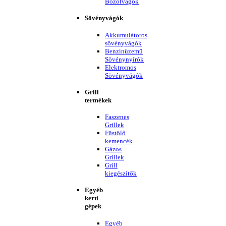
Bozótvágók
Sövényvágók
Akkumulátoros
sövényvágók
Benzinüzemű
Sövénynyírók
Elektromos
Sövényvágók
Grill
termékek
Faszenes
Grillek
Füstölő
kemencék
Gázos
Grillek
Grill
kiegészítők
Egyéb
kerti
gépek
Egyéb