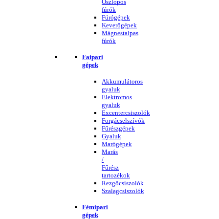
Oszlopos
fúrók
Fúrógépek
Keverőgépek
Mágnestalpas
fúrók
Faipari
gépek
Akkumulátoros
gyaluk
Elektromos
gyaluk
Excentercsiszolók
Forgácselszívók
Fűrészgépek
Gyaluk
Marógépek
Marás
/
Fűrész
tartozékok
Rezgőcsiszolók
Szalagcsiszolók
Fémipari
gépek