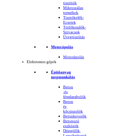
tisztítók
Mikroszálas
termékek
Tisztókefék-
Ecsetek
Törlőkendők-
Szivacsok
Üvegtisztítás
Motorápolás
Motorápolás
Elektromos gépek
Építőanyag
megmunkálás
Beton
-és
fémdarabolók
Beton
és
kőcsiszolók
Betonkeverők
Betonozó
eszközök
Döngölők,
Lapvibrátorok