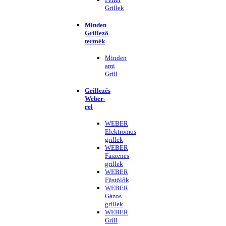
Grillek
Minden
Grillező
termék
Minden
ami
Grill
Grillezés
Weber-
rel
WEBER
Elektromos
grillek
WEBER
Faszenes
grillek
WEBER
Füstölők
WEBER
Gázos
grillek
WEBER
Grill