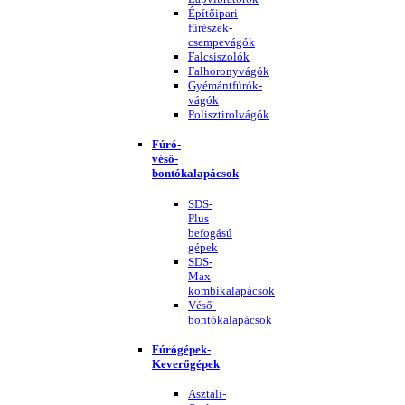
Építőipari
fűrészek-
csempevágók
Falcsiszolók
Falhoronyvágók
Gyémántfúrók-
vágók
Polisztirolvágók
Fúró-
véső-
bontókalapácsok
SDS-
Plus
befogású
gépek
SDS-
Max
kombikalapácsok
Véső-
bontókalapácsok
Fúrógépek-
Keverőgépek
Asztali-