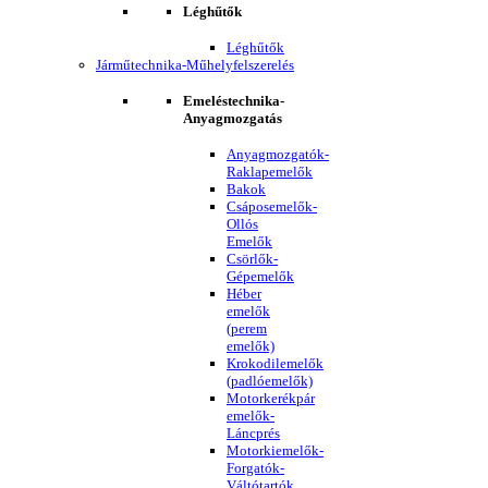
Léghűtők
Léghűtők
Járműtechnika-Műhelyfelszerelés
Emeléstechnika-
Anyagmozgatás
Anyagmozgatók-
Raklapemelők
Bakok
Csáposemelők-
Ollós
Emelők
Csörlők-
Gépemelők
Héber
emelők
(perem
emelők)
Krokodilemelők
(padlóemelők)
Motorkerékpár
emelők-
Láncprés
Motorkiemelők-
Forgatók-
Váltótartók