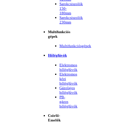
Sarokcsiszolók
150-
180mm
Sarokcsiszolók
230mm
Multifunkciós
gépek
Multifunkciósgépek
Hőlégfúvók
Elektromos
hőlégfúvók
Elektromos
kézi
hőlégfúvók
Gázolajos
hőlégfúvók
PB-
gázos
hőlégfúvók
Csörlő-
Emelők