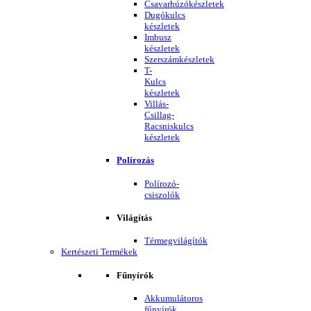
Csavarhúzókészletek
Dugókulcs
készletek
Imbusz
készletek
Szerszámkészletek
T-
Kulcs
készletek
Villás-
Csillag-
Racsniskulcs
készletek
Polírozás
Polírozó-
csiszolók
Világítás
Térmegvilágítók
Kertészeti Termékek
Fűnyírók
Akkumulátoros
fűnyírók