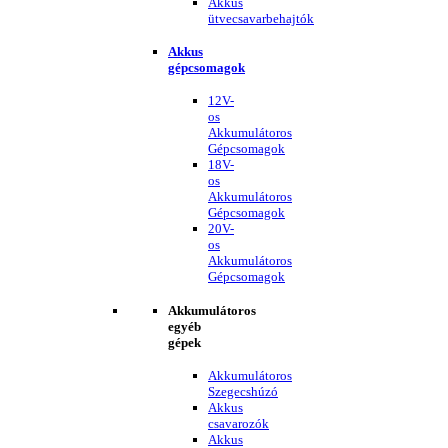
Akkus
ütvecsavarbehajtók
Akkus
gépcsomagok
12V-
os
Akkumulátoros
Gépcsomagok
18V-
os
Akkumulátoros
Gépcsomagok
20V-
os
Akkumulátoros
Gépcsomagok
Akkumulátoros
egyéb
gépek
Akkumulátoros
Szegecshúzó
Akkus
csavarozók
Akkus