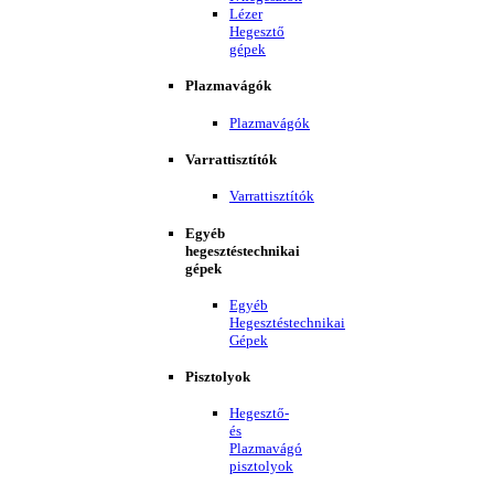
Lézer
Hegesztő
gépek
Plazmavágók
Plazmavágók
Varrattisztítók
Varrattisztítók
Egyéb
hegesztéstechnikai
gépek
Egyéb
Hegesztéstechnikai
Gépek
Pisztolyok
Hegesztő-
és
Plazmavágó
pisztolyok