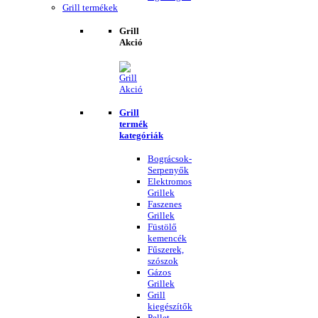
Grill termékek
Grill
Akció
Grill
termék
kategóriák
Bográcsok-
Serpenyők
Elektromos
Grillek
Faszenes
Grillek
Füstölő
kemencék
Fűszerek,
szószok
Gázos
Grillek
Grill
kiegészítők
Pellet