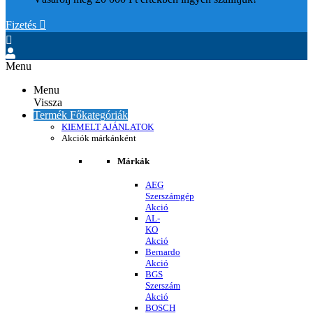
Fizetés


Menu
Menu
Vissza
Termék Főkategóriák
KIEMELT AJÁNLATOK
Akciók márkánként
Márkák
AEG
Szerszámgép
Akció
AL-
KO
Akció
Bernardo
Akció
BGS
Szerszám
Akció
BOSCH