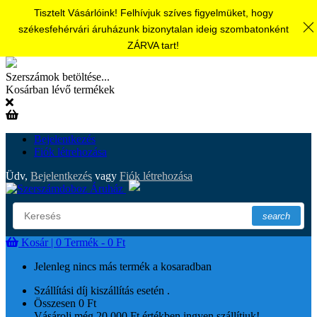
Tisztelt Vásárlóink! Felhívjuk szíves figyelmüket, hogy
székesfehérvári áruházunk bizonytalan ideig szombatonként
ZÁRVA tart!
Szerszámok betöltése...
Kosárban lévő termékek
Bejelentkezés
Fiók létrehozása
Üdv,
Bejelentkezés
vagy
Fiók létrehozása
search
Kosár |
0
Termék - 0 Ft
Jelenleg nincs más termék a kosaradban
Szállítási díj kiszállítás esetén
.
Összesen
0 Ft
Vásárolj még 20 000 Ft értékben ingyen szállítjuk!