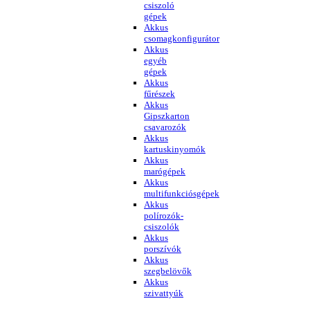
csiszoló
gépek
Akkus
csomagkonfigurátor
Akkus
egyéb
gépek
Akkus
fűrészek
Akkus
Gipszkarton
csavarozók
Akkus
kartuskinyomók
Akkus
marógépek
Akkus
multifunkciósgépek
Akkus
polírozók-
csiszolók
Akkus
porszívók
Akkus
szegbelövők
Akkus
szivattyúk