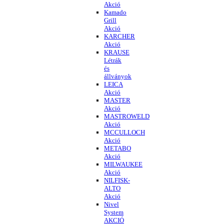
Akció
Kamado
Grill
Akció
KARCHER
Akció
KRAUSE
Létrák
és
állványok
LEICA
Akció
MASTER
Akció
MASTROWELD
Akció
MCCULLOCH
Akció
METABO
Akció
MILWAUKEE
Akció
NILFISK-
ALTO
Akció
Nivel
System
AKCIÓ