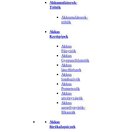
Akkumulátorok-
Töltők
Akkumulátorok-
töltők
Akkus
Kertigépek
Akkus
Fűnyírók
Akkus
Gyepszellőztetők
Akkus
láncfűrészek
Akkus
lombszívók
Akkus
Permetezők
Akkus
sövényvágók
Akkus
szegélynyírók-
fűkaszák
Akkus
fúrókalapácsok