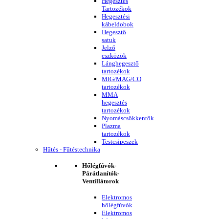
Hegesztés
Tartozékok
Hegesztési
kábeldobok
Hegesztő
satuk
Jelző
eszközök
Lánghegesztő
tartozékok
MIG/MAG/CO
tartozékok
MMA
hegesztés
tartozékok
Nyomáscsökkentők
Plazma
tartozékok
Testcsipeszek
Hűtés - Fűtéstechnika
Hőlégfúvók-
Párátlanítók-
Ventillátorok
Elektromos
hőlégfúvók
Elektromos