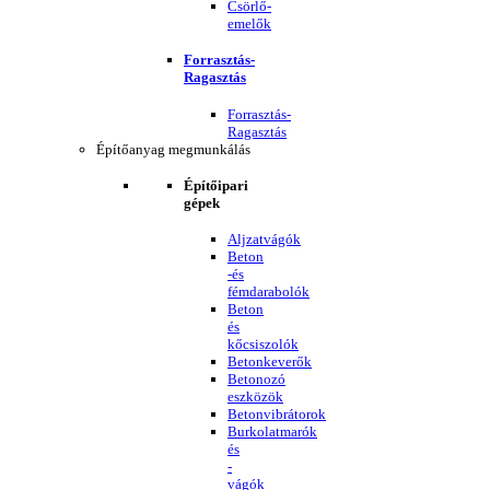
Csörlő-
emelők
Forrasztás-
Ragasztás
Forrasztás-
Ragasztás
Építőanyag megmunkálás
Építőipari
gépek
Aljzatvágók
Beton
-és
fémdarabolók
Beton
és
kőcsiszolók
Betonkeverők
Betonozó
eszközök
Betonvibrátorok
Burkolatmarók
és
-
vágók