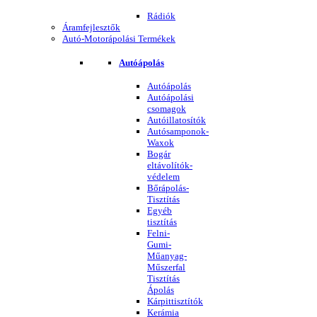
Rádiók
Áramfejlesztők
Autó-Motorápolási Termékek
Autóápolás
Autóápolás
Autóápolási
csomagok
Autóillatosítók
Autósamponok-
Waxok
Bogár
eltávolítók-
védelem
Bőrápolás-
Tisztítás
Egyéb
tisztítás
Felni-
Gumi-
Műanyag-
Műszerfal
Tisztítás
Ápolás
Kárpittisztítók
Kerámia