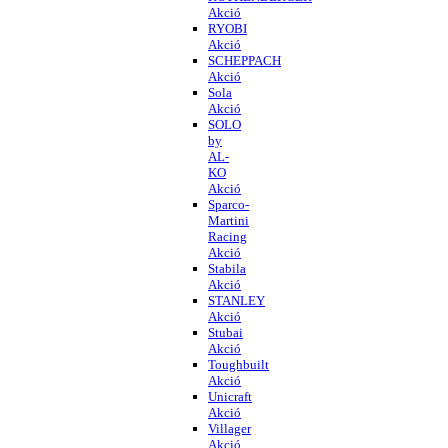
Akció
RYOBI
Akció
SCHEPPACH
Akció
Sola
Akció
SOLO
by
AL-
KO
Akció
Sparco-
Martini
Racing
Akció
Stabila
Akció
STANLEY
Akció
Stubai
Akció
Toughbuilt
Akció
Unicraft
Akció
Villager
Akció