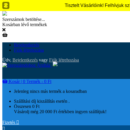
Tisztelt Vásárlóink! Felhívjuk 
Szerszámok betöltése...
Kosárban lévő termékek
Bejelentkezés
Fiók létrehozása
Üdv,
Bejelentkezés
vagy
Fiók létrehozása
Kosár |
0
Termék - 0 Ft
Jelenleg nincs más termék a kosaradban
Szállítási díj kiszállítás esetén
.
Összesen
0 Ft
Vásárolj még 20 000 Ft értékben ingyen szállítjuk!
Fizetés

