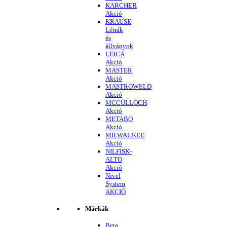
KARCHER
Akció
KRAUSE
Létrák
és
állványok
LEICA
Akció
MASTER
Akció
MASTROWELD
Akció
MCCULLOCH
Akció
METABO
Akció
MILWAUKEE
Akció
NILFISK-
ALTO
Akció
Nivel
System
AKCIÓ
Márkák
Beta