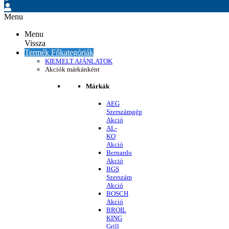
Menu
Menu
Vissza
Termék Főkategóriák
KIEMELT AJÁNLATOK
Akciók márkánként
Márkák
AEG
Szerszámgép
Akció
AL-
KO
Akció
Bernardo
Akció
BGS
Szerszám
Akció
BOSCH
Akció
BROIL
KING
Grill