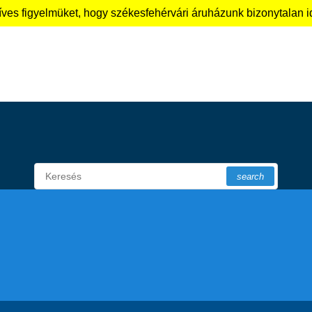
szíves figyelmüket, hogy székesfehérvári áruházunk bizonytalan
search