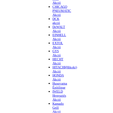
Akció
CHICAGO
PNEUMATIC
Akció
DCK
akció
DeWALT
Akció
EINHELL
Akció
EXTOL
Akció
GYS
Akció
HECHT
Akció
HITACHI(Hikoki)
Akció
HONDA
Akció
Husqvarna
Építőipar
IWELD
Hegesztés
Akció
Kamado
Grill
Akció