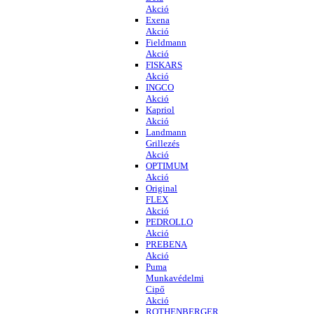
Akció
Exena
Akció
Fieldmann
Akció
FISKARS
Akció
INGCO
Akció
Kapriol
Akció
Landmann
Grillezés
Akció
OPTIMUM
Akció
Original
FLEX
Akció
PEDROLLO
Akció
PREBENA
Akció
Puma
Munkavédelmi
Cipő
Akció
ROTHENBERGER