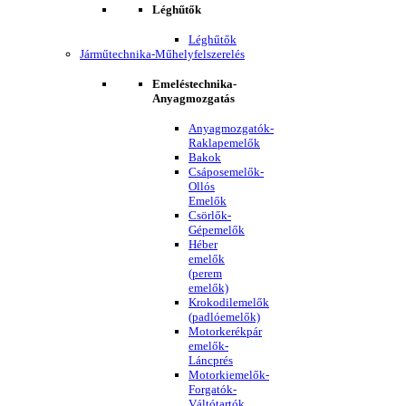
Léghűtők
Léghűtők
Járműtechnika-Műhelyfelszerelés
Emeléstechnika-
Anyagmozgatás
Anyagmozgatók-
Raklapemelők
Bakok
Csáposemelők-
Ollós
Emelők
Csörlők-
Gépemelők
Héber
emelők
(perem
emelők)
Krokodilemelők
(padlóemelők)
Motorkerékpár
emelők-
Láncprés
Motorkiemelők-
Forgatók-
Váltótartók