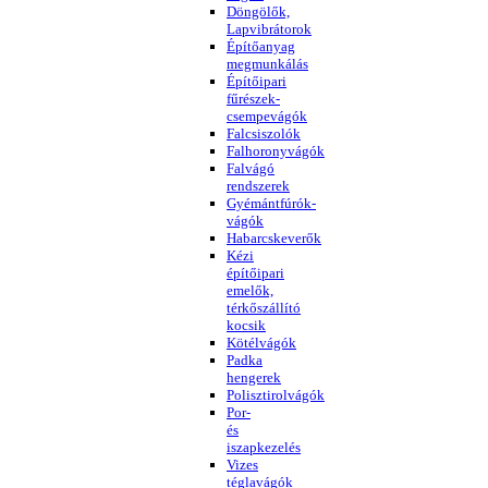
Döngölők,
Lapvibrátorok
Építőanyag
megmunkálás
Építőipari
fűrészek-
csempevágók
Falcsiszolók
Falhoronyvágók
Falvágó
rendszerek
Gyémántfúrók-
vágók
Habarcskeverők
Kézi
építőipari
emelők,
térkőszállító
kocsik
Kötélvágók
Padka
hengerek
Polisztirolvágók
Por-
és
iszapkezelés
Vizes
téglavágók