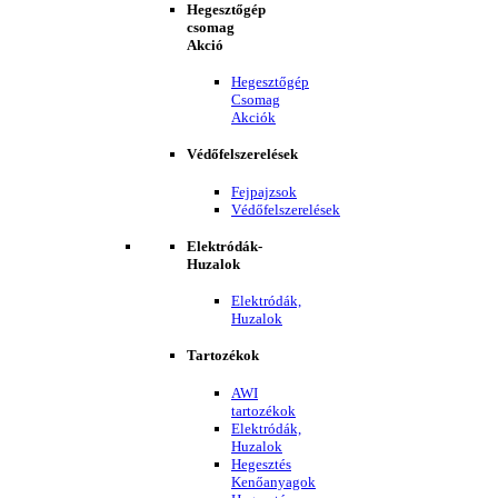
Hegesztőgép
csomag
Akció
Hegesztőgép
Csomag
Akciók
Védőfelszerelések
Fejpajzsok
Védőfelszerelések
Elektródák-
Huzalok
Elektródák,
Huzalok
Tartozékok
AWI
tartozékok
Elektródák,
Huzalok
Hegesztés
Kenőanyagok