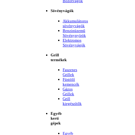
Bozótvágók
Sövényvágók
Akkumulátoros
sövényvágók
Benzinüzemű
Sövénynyírók
Elektromos
Sövényvágók
Grill
termékek
Faszenes
Grillek
Füstölő
kemencék
Gázos
Grillek
Grill
kiegészítők
Egyéb
kerti
gépek
Egyéb