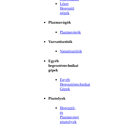
Lézer
Hegesztő
gépek
Plazmavágók
Plazmavágók
Varrattisztítók
Varrattisztítók
Egyéb
hegesztéstechnikai
gépek
Egyéb
Hegesztéstechnikai
Gépek
Pisztolyok
Hegesztő-
és
Plazmavágó
pisztolyok