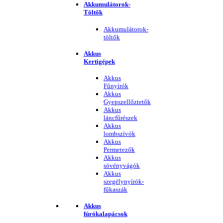
Akkumulátorok-
Töltők
Akkumulátorok-
töltők
Akkus
Kertigépek
Akkus
Fűnyírók
Akkus
Gyepszellőztetők
Akkus
láncfűrészek
Akkus
lombszívók
Akkus
Permetezők
Akkus
sövényvágók
Akkus
szegélynyírók-
fűkaszák
Akkus
fúrókalapácsok