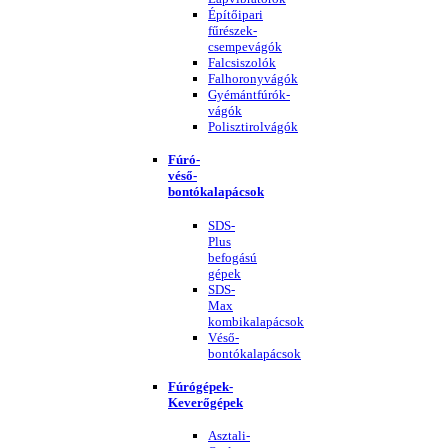
Építőipari
fűrészek-
csempevágók
Falcsiszolók
Falhoronyvágók
Gyémántfúrók-
vágók
Polisztirolvágók
Fúró-
véső-
bontókalapácsok
SDS-
Plus
befogású
gépek
SDS-
Max
kombikalapácsok
Véső-
bontókalapácsok
Fúrógépek-
Keverőgépek
Asztali-