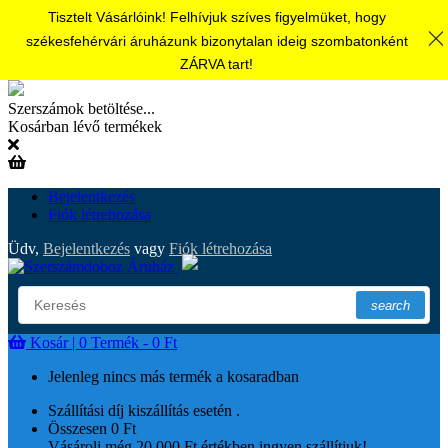
Tisztelt Vásárlóink! Felhívjuk szíves figyelmüket, hogy
székesfehérvári áruházunk bizonytalan ideig szombatonként
ZÁRVA tart!
Szerszámok betöltése...
Kosárban lévő termékek
Bejelentkezés
Fiók létrehozása
Üdv,
Bejelentkezés
vagy
Fiók létrehozása
search
Kosár |
0
Termék - 0 Ft
Jelenleg nincs más termék a kosaradban
Szállítási díj kiszállítás esetén
.
Összesen
0 Ft
Vásárolj még 20 000 Ft értékben ingyen szállítjuk!