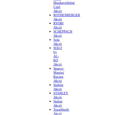
Munkavédelmi
Cipő
Akció
ROTHENBERGER
Akció
RYOBI
Akció
SCHEPPACH
Akció
Sola
Akció
SOLO
by
AL-
KO
Akció
Sparco-
Martini
Racing
Akció
Stabila
Akció
STANLEY
Akció
Stubai
Akció
Toughbuilt
Akció