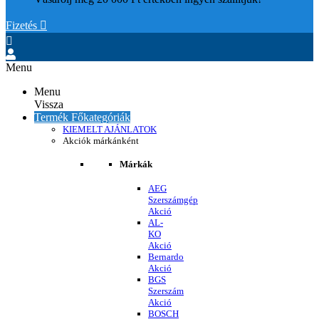
Fizetés


Menu
Menu
Vissza
Termék Főkategóriák
KIEMELT AJÁNLATOK
Akciók márkánként
Márkák
AEG
Szerszámgép
Akció
AL-
KO
Akció
Bernardo
Akció
BGS
Szerszám
Akció
BOSCH