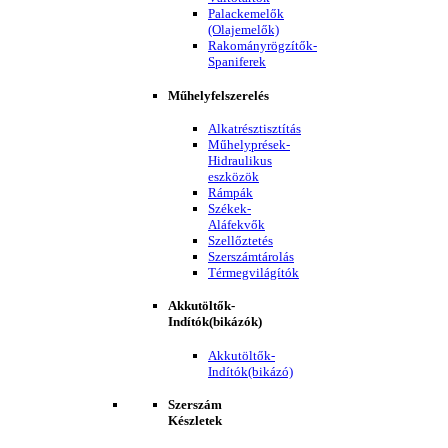
Palackemelők
(Olajemelők)
Rakományrögzítők-
Spaniferek
Műhelyfelszerelés
Alkatrésztisztítás
Műhelyprések-
Hidraulikus
eszközök
Rámpák
Székek-
Aláfekvők
Szellőztetés
Szerszámtárolás
Térmegvilágítók
Akkutöltők-
Indítók(bikázók)
Akkutöltők-
Indítók(bikázó)
Szerszám
Készletek