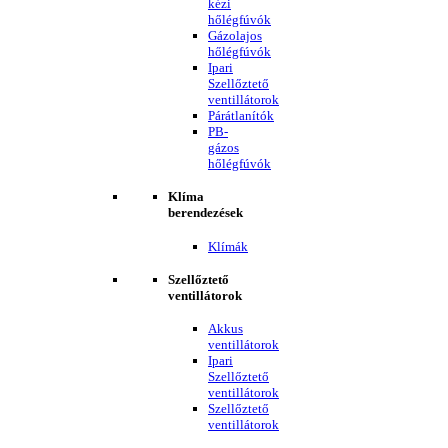
kézi
hőlégfúvók
Gázolajos
hőlégfúvók
Ipari
Szellőztető
ventillátorok
Párátlanítók
PB-
gázos
hőlégfúvók
Klíma
berendezések
Klímák
Szellőztető
ventillátorok
Akkus
ventillátorok
Ipari
Szellőztető
ventillátorok
Szellőztető
ventillátorok