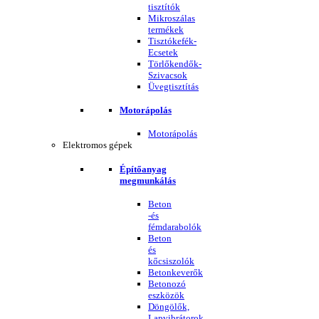
tisztítók
Mikroszálas
termékek
Tisztókefék-
Ecsetek
Törlőkendők-
Szivacsok
Üvegtisztítás
Motorápolás
Motorápolás
Elektromos gépek
Építőanyag
megmunkálás
Beton
-és
fémdarabolók
Beton
és
kőcsiszolók
Betonkeverők
Betonozó
eszközök
Döngölők,
Lapvibrátorok