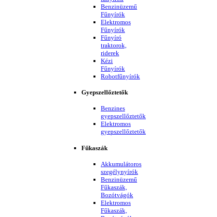
Benzinüzemű
Fűnyírók
Elektromos
Fűnyírók
Fűnyíró
traktorok,
riderek
Kézi
Fűnyírók
Robotfűnyírók
Gyepszellőztetők
Benzines
gyepszellőztetők
Elektromos
gyepszellőztetők
Fűkaszák
Akkumulátoros
szegélynyírók
Benzinüzemű
Fűkaszák,
Bozótvágók
Elektromos
Fűkaszák,