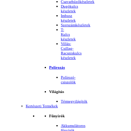
Csavarhúzókészletek
Dugókulcs
készletek
Imbusz
készletek
Szerszámkészletek
T-
Kulcs
készletek
Villás-
Csillag-
Racsniskulcs
készletek
Polírozás
Polírozó-
csiszolók
Világítás
Térmegvilágítók
Kertészeti Termékek
Fűnyírók
Akkumulátoros
fűnyírók