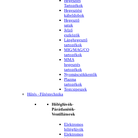
Hegesztés
Tartozékok
Hegesztési
kábeldobok
Hegesztő
satuk
Jelző
eszközök
Lánghegesztő
tartozékok
MIG/MAG/CO
tartozékok
MMA
hegesztés
tartozékok
Nyomáscsökkentők
Plazma
tartozékok
Testcsipeszek
Hűtés - Fűtéstechnika
Hőlégfúvók-
Párátlanítók-
Ventillátorok
Elektromos
hőlégfúvók
Elektromos