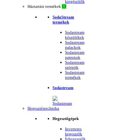
kiegészítők
Háztartási termékek
ÚJ
SodaStream
termékek
Sodastream
készülékek
Sodastream
palackok
Sodastream
patronok
Sodastream
szörpök
Sodastream
termékek
Sodastream
Hegesztéstechnika
Hegesztőgépek
Inverteres
hegesztők
Ívhegesztők