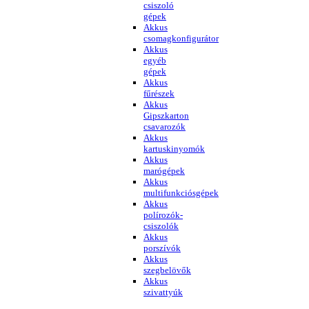
csiszoló
gépek
Akkus
csomagkonfigurátor
Akkus
egyéb
gépek
Akkus
fűrészek
Akkus
Gipszkarton
csavarozók
Akkus
kartuskinyomók
Akkus
marógépek
Akkus
multifunkciósgépek
Akkus
polírozók-
csiszolók
Akkus
porszívók
Akkus
szegbelövők
Akkus
szivattyúk