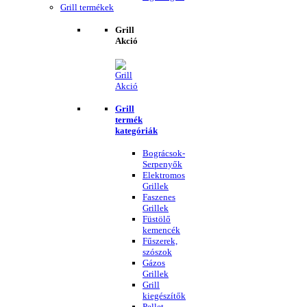
Grill termékek
Grill
Akció
Grill
termék
kategóriák
Bográcsok-
Serpenyők
Elektromos
Grillek
Faszenes
Grillek
Füstölő
kemencék
Fűszerek,
szószok
Gázos
Grillek
Grill
kiegészítők
Pellet