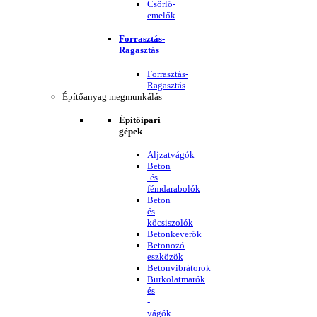
Csörlő-
emelők
Forrasztás-
Ragasztás
Forrasztás-
Ragasztás
Építőanyag megmunkálás
Építőipari
gépek
Aljzatvágók
Beton
-és
fémdarabolók
Beton
és
kőcsiszolók
Betonkeverők
Betonozó
eszközök
Betonvibrátorok
Burkolatmarók
és
-
vágók