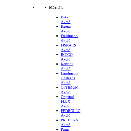
Márkák
Beta
Akció
Exena
Akció
Fieldmann
Akció
FISKARS
Akció
INGCO
Akció
Kapriol
Akció
Landmann
Grillezés
Akció
OPTIMUM
Akció
Original
FLEX
Akció
PEDROLLO
Akció
PREBENA
Akció
Puma