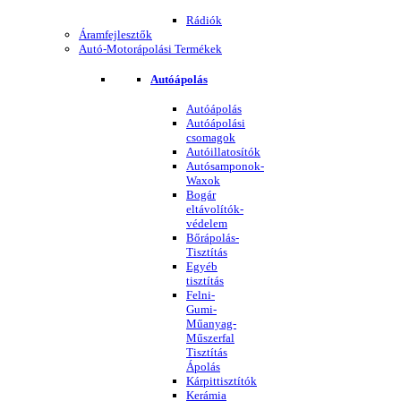
Rádiók
Áramfejlesztők
Autó-Motorápolási Termékek
Autóápolás
Autóápolás
Autóápolási
csomagok
Autóillatosítók
Autósamponok-
Waxok
Bogár
eltávolítók-
védelem
Bőrápolás-
Tisztítás
Egyéb
tisztítás
Felni-
Gumi-
Műanyag-
Műszerfal
Tisztítás
Ápolás
Kárpittisztítók
Kerámia