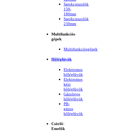
Sarokcsiszolók
150-
180mm
Sarokcsiszolók
230mm
Multifunkciós
gépek
Multifunkciósgépek
Hőlégfúvók
Elektromos
hőlégfúvók
Elektromos
kézi
hőlégfúvók
Gázolajos
hőlégfúvók
PB-
gázos
hőlégfúvók
Csörlő-
Emelők