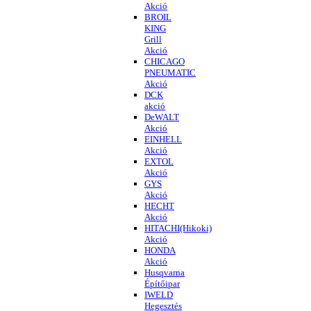
Akció
BROIL
KING
Grill
Akció
CHICAGO
PNEUMATIC
Akció
DCK
akció
DeWALT
Akció
EINHELL
Akció
EXTOL
Akció
GYS
Akció
HECHT
Akció
HITACHI(Hikoki)
Akció
HONDA
Akció
Husqvarna
Építőipar
IWELD
Hegesztés