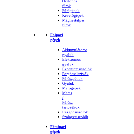
Oszlopos
fúrók
Fúrógépek
Keverőgépek
Mágnestalpas
fúrók
Faipari
gépek
Akkumulátoros
gyaluk
Elektromos
gyaluk
Excentercsiszolók
Forgácselszívók
Fűrészgépek
Gyaluk
Marógépek
Marás
/
Fűrész
tartozékok
Rezgőcsiszolók
Szalagcsiszolók
Fémipari
gépek