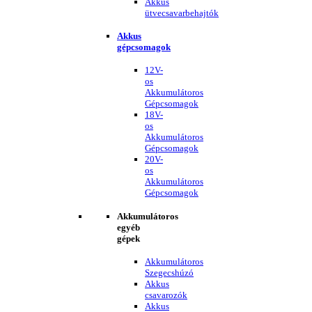
Akkus
ütvecsavarbehajtók
Akkus
gépcsomagok
12V-
os
Akkumulátoros
Gépcsomagok
18V-
os
Akkumulátoros
Gépcsomagok
20V-
os
Akkumulátoros
Gépcsomagok
Akkumulátoros
egyéb
gépek
Akkumulátoros
Szegecshúzó
Akkus
csavarozók
Akkus