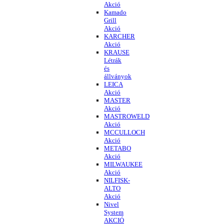
Akció
Kamado
Grill
Akció
KARCHER
Akció
KRAUSE
Létrák
és
állványok
LEICA
Akció
MASTER
Akció
MASTROWELD
Akció
MCCULLOCH
Akció
METABO
Akció
MILWAUKEE
Akció
NILFISK-
ALTO
Akció
Nivel
System
AKCIÓ