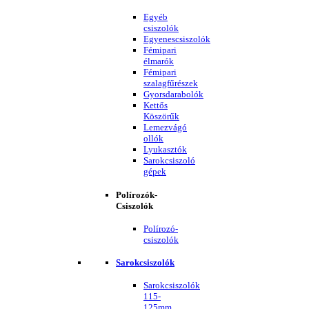
Egyéb
csiszolók
Egyenescsiszolók
Fémipari
élmarók
Fémipari
szalagfűrészek
Gyorsdarabolók
Kettős
Köszörűk
Lemezvágó
ollók
Lyukasztók
Sarokcsiszoló
gépek
Polírozók-
Csiszolók
Polírozó-
csiszolók
Sarokcsiszolók
Sarokcsiszolók
115-
125mm