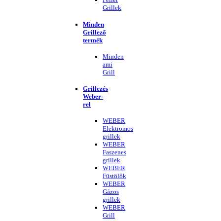
Grillek
Minden
Grillező
termék
Minden
ami
Grill
Grillezés
Weber-
rel
WEBER
Elektromos
grillek
WEBER
Faszenes
grillek
WEBER
Füstölők
WEBER
Gázos
grillek
WEBER
Grill